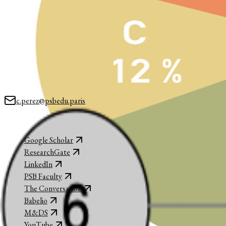
RÉSEAUX
Formules clés
Charles Perez, PhD
ASSOCIATE PROFESSOR, PARIS SCHOOL OF BUSINESS
Chercheur en sciences des réseaux, intelligence artificielle et nouvell
ÉCRIRE
c.perez@psbedu.paris
Paris, France
PRÉSENCE
Google Scholar
ResearchGate
LinkedIn
PSB Faculty
The Conversation
Babelio
M&DS
YouTube