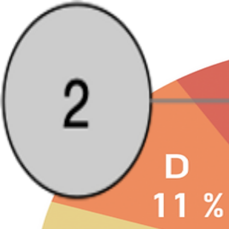
Charles Perez
PHD · PSB
Accueil
Publications
Ouvrages
Exercices
Cours
Dr. Meta
Cont
ML
Arbres de décision
DATA VIZ
Data visualisation
RÉSEAUX
Distances dans un graphe