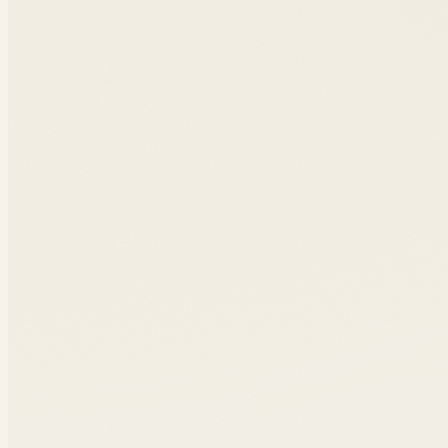
cryptomonnaies, NFT, DAO, ICO.
Acheter sur Amazon
Voir sur Amazon
OUVRAGE #
04
·
2020
Prison numérique
Charles Perez, Karina Sokolova
·
L'Harmattan,
2020
Désinformation, économie de l'attention, surpersonnalisatio
reprendre la main.
Acheter sur Amazon
Éditeur
Voir sur Amazon
OUVRAGE #
05
·
2019
100 fiches pour comprendre le digital