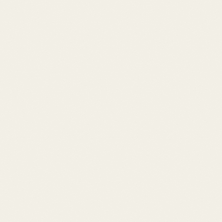
25+ fiches en trois familles : stratégie, technique, cadre d'a
nérale. Éthique, neurosciences, ordinateur quantique, robotique : tout co