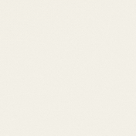
ondamentaux, canaux d'acquisition, médias sociaux, marketin
ttaque. Vol de mots de passe, fraudes bancaires, fuites d