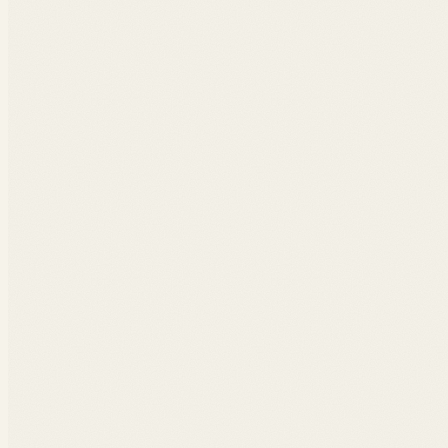
Les concepts clés du digital
Vincent Dutot, Charles Perez
·
Studyrama,
2018
Marketing Automation, IA, SEO, e-retail, data storytelling. 
Acheter sur Amazon
2023
L'Eden avant la chute
Un essai sur la rencontre entre humanité et intelligence artificielle gé
Sur Amazon
2022