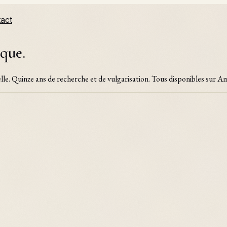
act
ique.
lle. Quinze ans de recherche et de vulgarisation. Tous disponibles sur Ama
ielle, du métavers et des agents autonomes. Ce livre décryp
, et propose une grille de lecture pour comprendre la proc