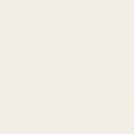
 sur l'art, la vie, le savoir et leurs reflets digitaux.
 des algorithmes et des identités numériques. Identité, attention, vérité,
odifiable par les étudiants grâce à des zones de saisie. Ba
sts, liens). Travaux pratiques pour chercher des données,
vail ou en autonomie comme guide d'apprentissage.