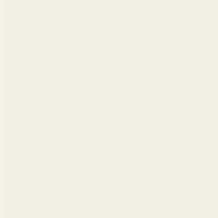
La nature numérique de l'homme
L'homme transforme la nature avec ses créations numériques. Une réflexion
Sur Amazon
2021
L'être dans l'univers numérique
Recueil d'essais courts sur la condition humaine à l'âge des plateformes,
Sur Amazon
COLLECTION
Learning
by Doing.
Livrets connectés, support de cours granulaire librement m
codes, avec ressources interactives (vidéos, QCM, podca
compétences. Utilisables en cours comme support de tra
Prix de l'Innovation Pédagogique de Paris School of Business 2021.