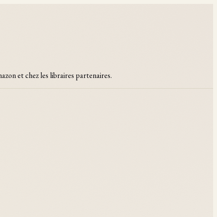
zon et chez les libraires partenaires.
te les forces qui redessinent l'économie numérique, depuis
haine vague.