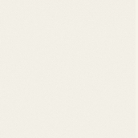
g digital, valeur de la donnée, cybersécurité,
e données personnelles. Comprendre et se protéger.