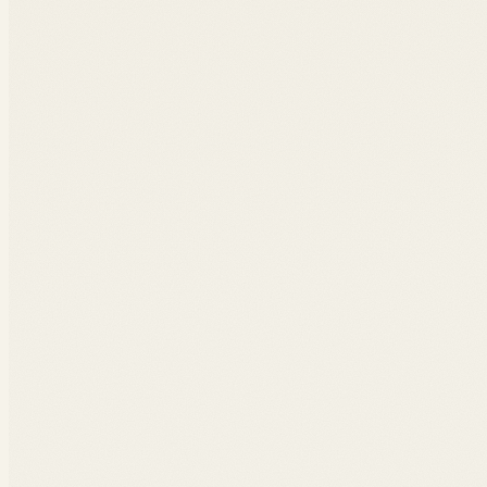
2ème édition
Vincent Dutot, Charles Perez
·
Bréal,
2019
100 thèmes essentiels du monde digital en 10 sections : f
technologies, secteurs.
Acheter sur Amazon
Voir sur Amazon
OUVRAGE #
06
·
2018
La cybersécurité
Charles Perez, Karina Sokolova
·
Studyrama,
2018
Manuel pour tous : 3 personnes sur 5 ont subi une cybera
Acheter sur Amazon
Voir sur Amazon
OUVRAGE #
07
·
2018