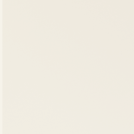
Acheter sur Amazon
Voir sur Amazon
OUVRAGE #
02
·
2024
La mort du métavers
Charles Perez
·
2024
Décryptage de la transformation du métavers face à l'esso
nouveau web.
Acheter sur Amazon
Éditeur
Voir sur Amazon
OUVRAGE #
03
·
2022
Le manuel du métavers
Charles Perez, Karina Sokolova
·
KDP,
2022
Point d'entrée pour comprendre la révolution numérique. 