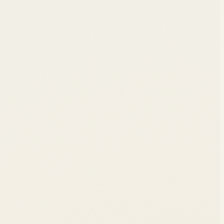
 présence : ce que le numérique fait à l'expérience d'être.
ses théoriques, explications et corrigés accessibles via QR
 découvrir de nouvelles connaissances, développer ses