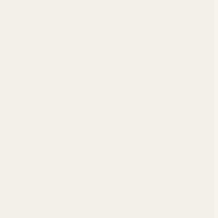
pplications.
nverge.