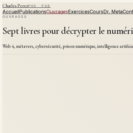
Charles Perez
PHD · PSB
Accueil
Publications
Ouvrages
Exercices
Cours
Dr. Meta
Cont
OUVRAGES
Sept livres pour décrypter le numér
Web 4, métavers, cybersécurité, prison numérique, intelligence artificie
Voir sur Amazon
OUVRAGE #
01
·
2025
L'éruption du Web 4
Quand l'intelligence artificielle redessine le monde numérique
Charles Perez
·
2025
Le Web 4 émerge à l'intersection de l'intelligence artific
les modèles de fondation jusqu'aux interfaces immersives