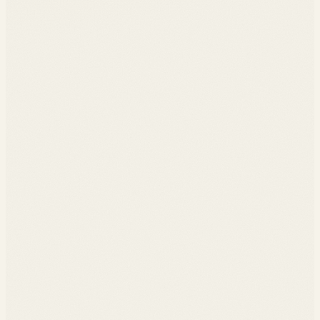
◆
Exploration et nettoyage
◆
Feature engineering
◆
Encodage, normalisation
◆
Régression, classification, clustering
◆
Validation croisée, hyperparamètres
◆
Métriques par tâche
◆
Importance des variables
◆
SHAP, LIME
◆
Communication aux non-experts