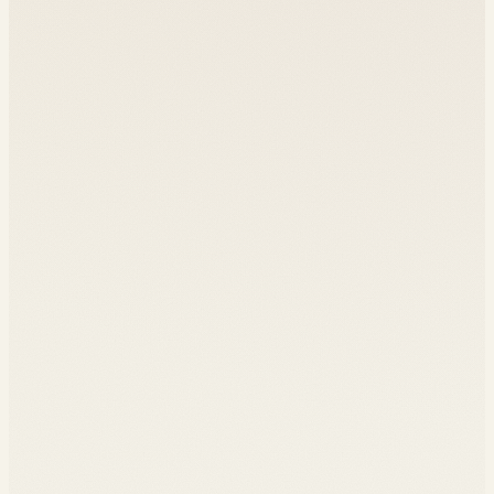
Maîtriser les étapes de la préparation des données
01
Sélectionner et entraîner un modèle de machine learning
02
adapté
Évaluer rigoureusement les performances
03
Interpréter les résultats et communiquer aux décideurs
04