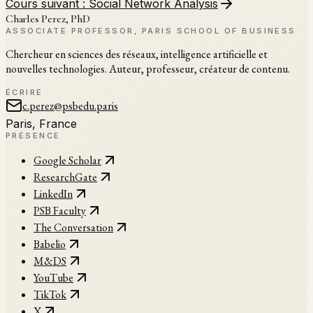
Cours suivant :
Social Network Analysis
Charles Perez, PhD
ASSOCIATE PROFESSOR, PARIS SCHOOL OF BUSINESS
Chercheur en sciences des réseaux, intelligence artificielle et
nouvelles technologies. Auteur, professeur, créateur de contenu.
ÉCRIRE
c.perez@psbedu.paris
Paris, France
PRÉSENCE
Google Scholar
ResearchGate
LinkedIn
PSB Faculty
The Conversation
Babelio
M&DS
YouTube
TikTok
X