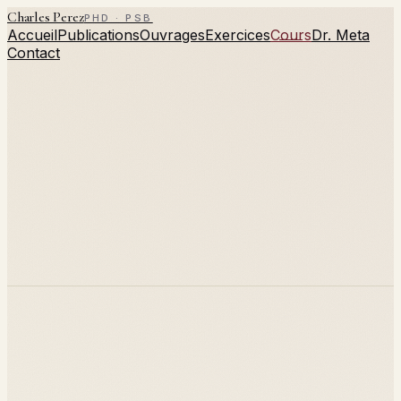
Charles Perez
PHD · PSB
Accueil
Publications
Ouvrages
Exercices
Cours
Dr. Meta
Contact