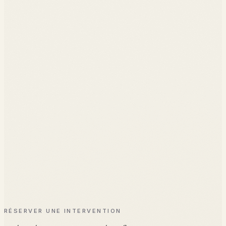
◆
Identité numérique d'une marque
◆
Analyse d'influenceurs
◆
Diffusion d'information et bulles de filtres
◆
Examen écrit (14h)
◆
Mini-projet de recherche en équipe
◆
Soutenance orale
RÉSERVER UNE INTERVENTION