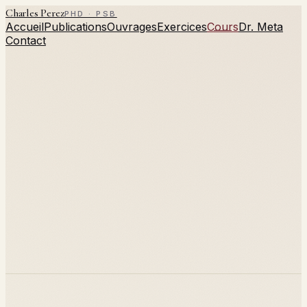
Charles Perez
PHD · PSB
Accueil
Publications
Ouvrages
Exercices
Cours
Dr. Meta
Contact