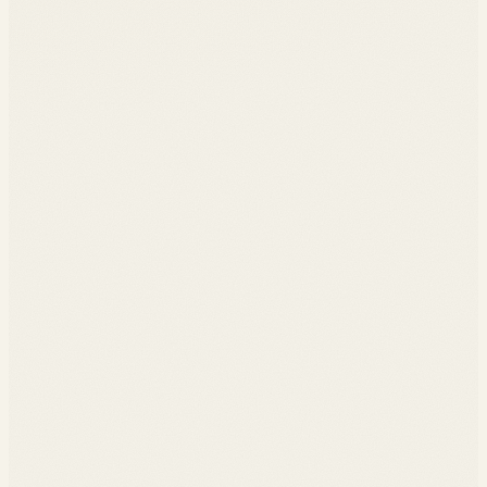
Communiquer les résultats à des publics techniques et
04
managériaux
◆
Graphes, sommets, arêtes, types
◆
Centralités (degree, betweenness, eigenvector)
◆
Détection de communautés (modularité, Louvain)
◆
Collecte LinkedIn et Twitter
◆
Notebook Python, NetworkX, Gephi
◆
Visualisation interactive