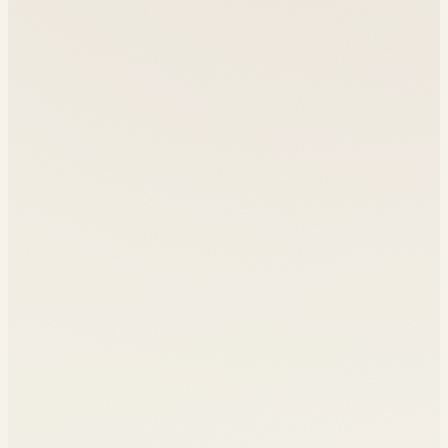
Analyser des systèmes socio-techniques complexes en les
01
traduisant en graphes
Évaluer les métriques de centralité, de communauté et de
02
diffusion
Concevoir un workflow reproductible de collecte et
03
nettoyage de données réseau