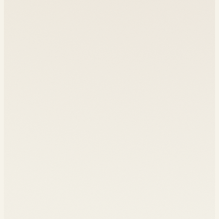
Comprendre la chaîne de valeur du digital fashion
01
Analyser les business models Web3 dans la mode
02
Concevoir un drop NFT cohérent avec une identité de
03
marque
Évaluer le ROI d'une présence métavers pour une maison
04