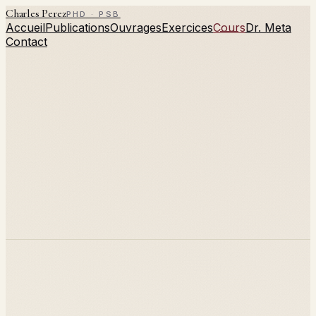
Charles Perez
PHD · PSB
Accueil
Publications
Ouvrages
Exercices
Cours
Dr. Meta
Contact