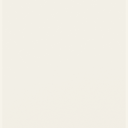
◆
Drops, raretés, royalties
◆
Études de cas RTFKT, DressX, The Fabricant
◆
Création d'une mini-collection digitale
◆
Pitch devant jury professionnel
◆
Quiz intermédiaires
◆
Projet collectif final