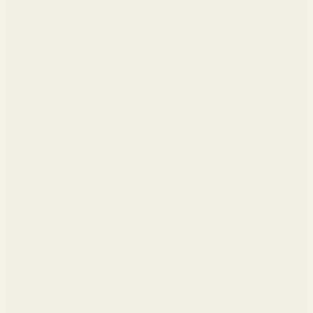
◆
Marché global, chiffres et tendances
◆
Acteurs clés et plateformes
◆
Frontière entre physique et virtuel
◆
Outils de création 3D pour la mode
◆
Tissus virtuels, simulation, motion capture
◆
Pipeline de production d'un vêtement digital
◆
Smart contracts pour la mode