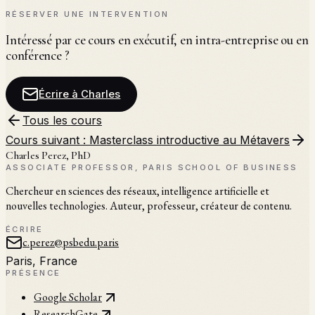
◆
Pitch devant jury
RÉSERVER UNE INTERVENTION
Intéressé par ce cours en exécutif, en intra-entreprise ou en
conférence ?
Écrire à Charles
Tous les cours
Cours suivant :
Masterclass introductive au Métavers
Charles Perez, PhD
ASSOCIATE PROFESSOR, PARIS SCHOOL OF BUSINESS
Chercheur en sciences des réseaux, intelligence artificielle et
nouvelles technologies. Auteur, professeur, créateur de contenu.
ÉCRIRE
c.perez@psbedu.paris
Paris, France
PRÉSENCE
Google Scholar
ResearchGate