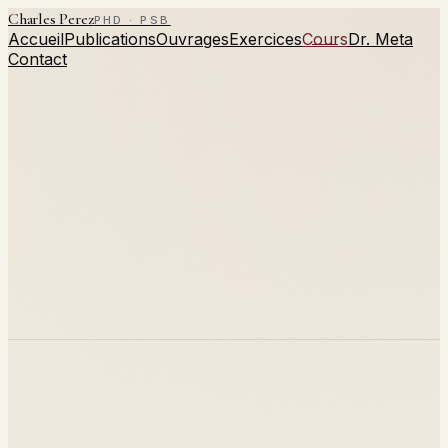
Charles Perez
PHD · PSB
Accueil
Publications
Ouvrages
Exercices
Cours
Dr. Meta
Contact