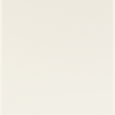
Maîtriser les techniques d'OSINT modernes
01
Construire des collecteurs web robustes
02
Analyser des comportements à partir de traces numériques
03
Comprendre les enjeux éthiques et juridiques de l'OSINT
04