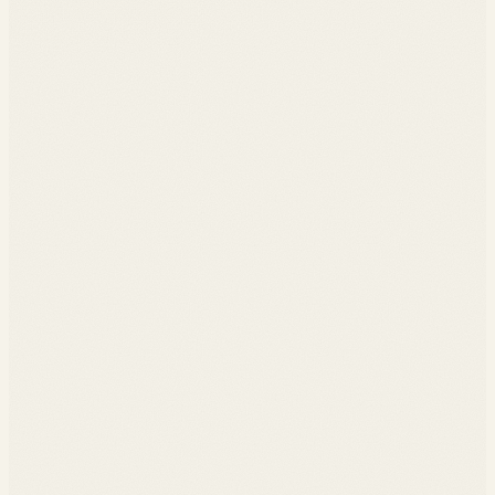
◆
Sources publiques et grises
◆
Techniques de pivot et de corrélation
◆
Outils Maltego, theHarvester
◆
Scraping avancé (Playwright, anti-bot)
◆
Pipelines de collecte
◆
Stockage et indexation
◆
Détection de profils suspects (SPOT)
◆
Familiar strangers et liaisons cachées
◆
Cas réels de cybercriminalité