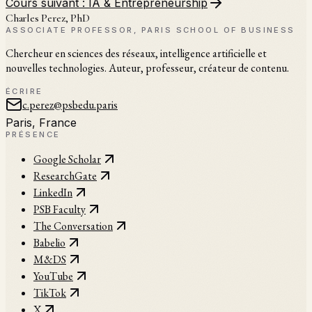
Cours suivant :
IA & Entrepreneurship
Charles Perez, PhD
ASSOCIATE PROFESSOR, PARIS SCHOOL OF BUSINESS
Chercheur en sciences des réseaux, intelligence artificielle et
nouvelles technologies. Auteur, professeur, créateur de contenu.
ÉCRIRE
c.perez@psbedu.paris
Paris, France
PRÉSENCE
Google Scholar
ResearchGate
LinkedIn
PSB Faculty
The Conversation
Babelio
M&DS
YouTube
TikTok
X